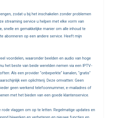
brengen, zodat u bij het inschakelen zonder problemen
nze streaming service u helpen met elke vorm van
, snelle en gemakkelijke manier om alle inhoud te
je te abonneren op een andere service. Heeft mijn
 veel voordelen, waaronder beelden en audio van hoge
 u nu het beste van beide werelden nemen via een IPTV-
loften: Als een provider "onbeperkte" kanalen, "gratis"
aarschijnlijk een oplichterij. Deze omvatten: Geen
ieder geen werkend telefoonnummer, e-mailadres of
s menen met het bieden van een goede klantenservice.
ke rode vlaggen om op te letten. Regelmatige updates en
durend bijwerken en verbeteren en nieuwe functies en