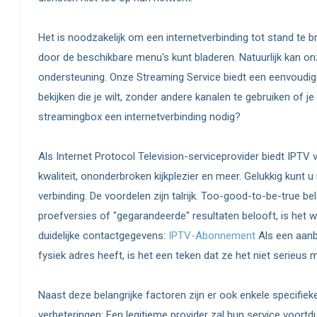
Het is noodzakelijk om een internetverbinding tot stand te 
door de beschikbare menu's kunt bladeren. Natuurlijk kan o
ondersteuning. Onze Streaming Service biedt een eenvoudige
bekijken die je wilt, zonder andere kanalen te gebruiken of 
streamingbox een internetverbinding nodig?
Als Internet Protocol Television-serviceprovider biedt IPTV
kwaliteit, ononderbroken kijkplezier en meer. Gelukkig kunt
verbinding. De voordelen zijn talrijk. Too-good-to-be-true be
proefversies of "gegarandeerde" resultaten belooft, is het w
duidelijke contactgegevens:
IPTV-Abonnement
Als een aanb
fysiek adres heeft, is het een teken dat ze het niet serieu
Naast deze belangrijke factoren zijn er ook enkele specifie
verbeteringen: Een legitieme provider zal hun service voort