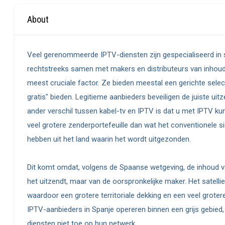
About
Veel gerenommeerde IPTV-diensten zijn gespecialiseerd in 
rechtstreeks samen met makers en distributeurs van inhoud
meest cruciale factor. Ze bieden meestal een gerichte select
gratis" bieden. Legitieme aanbieders beveiligen de juiste u
ander verschil tussen kabel-tv en IPTV is dat u met IPTV kun
veel grotere zenderportefeuille dan wat het conventionele sig
hebben uit het land waarin het wordt uitgezonden.
Dit komt omdat, volgens de Spaanse wetgeving, de inhoud v
het uitzendt, maar van de oorspronkelijke maker. Het satelli
waardoor een grotere territoriale dekking en een veel grotere 
IPTV-aanbieders in Spanje opereren binnen een grijs gebied
diensten niet toe op hun netwerk.