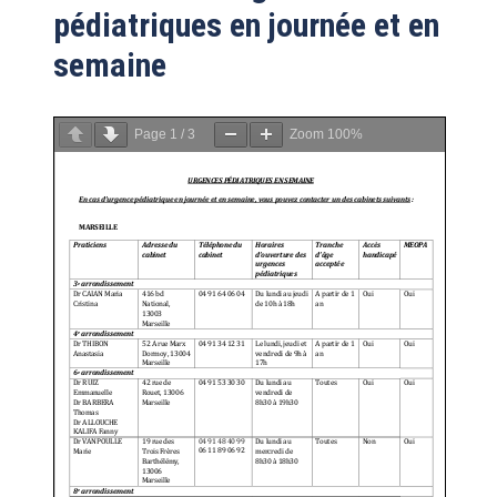
pédiatriques en journée et en
semaine
Page
1
/
3
Zoom
100%