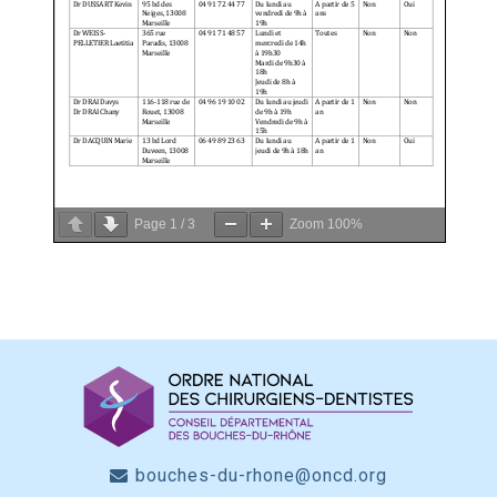
Page
1
/
3
Zoom
100%
bouches-du-rhone@oncd.org