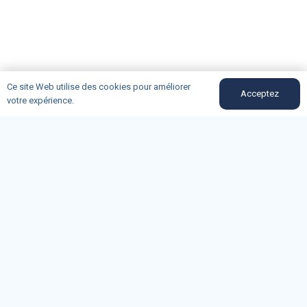
Ce site Web utilise des cookies pour améliorer
Acceptez
votre expérience.
bouches-du-rhone@oncd.org
04-91-50-12-89
Du lundi au vendredi (9h-11h30)
162, rue Consolat 13001 Marseille