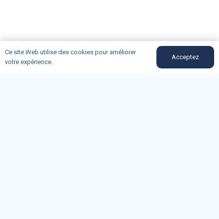
Ce site Web utilise des cookies pour améliorer
Acceptez
votre expérience.
bouches-du-rhone@oncd.org
04-91-50-12-89
Du lundi au vendredi (9h-11h30)
162, rue Consolat 13001 Marseille