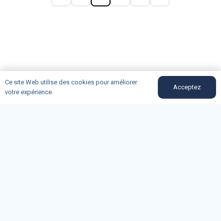
Ce site Web utilise des cookies pour améliorer
Acceptez
votre expérience.
bouches-du-rhone@oncd.org
04-91-50-12-89
Du lundi au vendredi (9h-11h30)