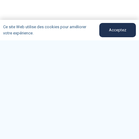
Ce site Web utilise des cookies pour améliorer
Acceptez
votre expérience.
bouches-du-rhone@oncd.org
04-91-50-12-89
Du lundi au vendredi (9h-11h30)
162, rue Consolat 13001 Marseille
Mentions légales