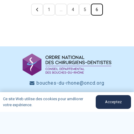
1
…
4
5
6
bouches-du-rhone@oncd.org
04-91-50-12-89
Ce site Web utilise des cookies pour améliorer
Acceptez
votre expérience.
Du lundi au vendredi (9h-11h30)
162, rue Consolat 13001 Marseille
Mentions légales