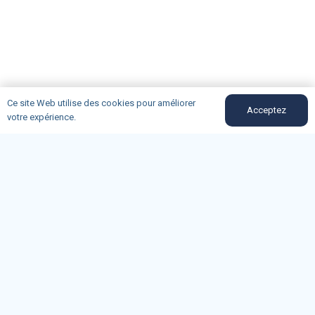
Ce site Web utilise des cookies pour améliorer
Acceptez
votre expérience.
bouches-du-rhone@oncd.org
04-91-50-12-89
Du lundi au vendredi (9h-11h30)