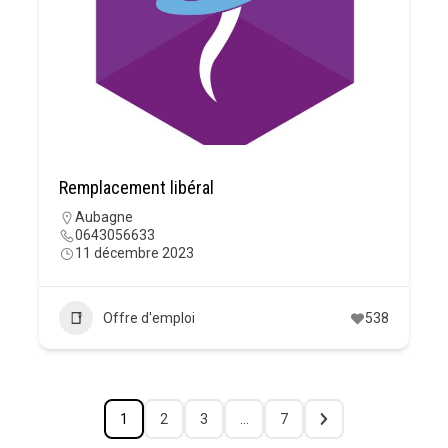
Remplacement libéral
Aubagne
0643056633
11 décembre 2023
Offre d'emploi
538
1
2
3
…
7